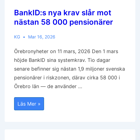
BankID:s nya krav slår mot
nästan 58 000 pensionärer
KG
Mar 16, 2026
Örebronyheter on 11 mars, 2026 Den 1 mars
höjde BankID sina systemkrav. Tio dagar
senare befinner sig nästan 1,9 miljoner svenska
pensionärer i riskzonen, därav cirka 58 000 i
Örebro län — de använder …
BankID:s
Läs Mer »
Nya
Krav
Slår
Mot
Nästan
58
000