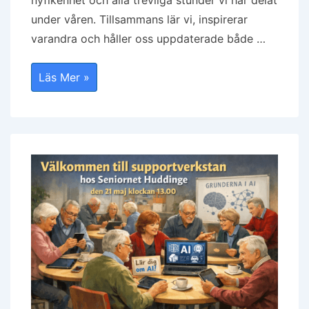
under våren. Tillsammans lär vi, inspirerar
varandra och håller oss uppdaterade både …
Tack
Läs Mer »
För
En
Fin
Vår
Tillsammans!