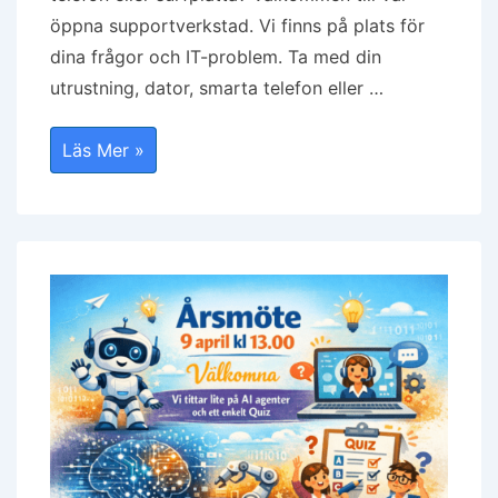
öppna supportverkstad. Vi finns på plats för
dina frågor och IT-problem. Ta med din
utrustning, dator, smarta telefon eller …
Öppen
Läs Mer »
Supportverkstad
23
April
2026,
Kl.13.00
I
Huvudbiblioteket