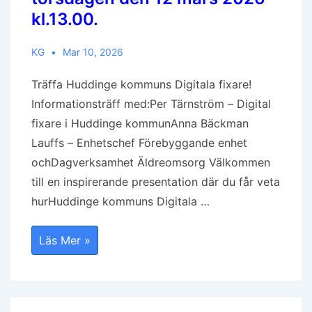
kl.13.00.
KG
Mar 10, 2026
Träffa Huddinge kommuns Digitala fixare!
Informationsträff med:Per Tärnström – Digital
fixare i Huddinge kommunAnna Bäckman
Lauffs – Enhetschef Förebyggande enhet
ochDagverksamhet Äldreomsorg Välkommen
till en inspirerande presentation där du får veta
hurHuddinge kommuns Digitala …
TRÄFFA
Läs Mer »
HUDDINGE
KOMMUNS
DIGITALA
FIXARE,
Öppet
Hus