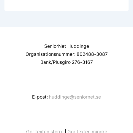
12
för
Mars
2026
inlägg
Kl.13.00.
SeniorNet Huddinge
Organisationsnummer: 802488-3087
Bank/Plusgiro 276-3167
E-post:
huddinge@seniornet.se
Gör texten större
|
Gör texten mindre