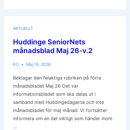
21
Maj
2026,
Kl.13.00
I
Huvudbiblioteket
AKTUELLT
Huddinge SeniorNets
månadsblad Maj 26-v.2
KG
Maj 19, 2026
Beklagar den felaktiga rubriken på förra
månadsbladet Maj 26 Det var
informationsbladet som ska delas ut i
samband med Huddingedagarna och inte
månadsbladet för maj månad. Vi fortsätter
informera om en del viktigt som händer inom
…