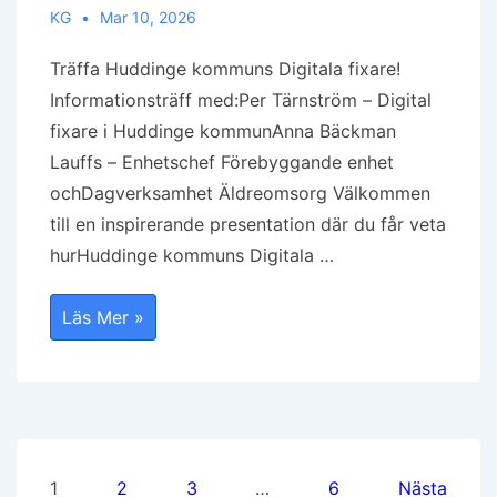
KG
Mar 10, 2026
Träffa Huddinge kommuns Digitala fixare!
Informationsträff med:Per Tärnström – Digital
fixare i Huddinge kommunAnna Bäckman
Lauffs – Enhetschef Förebyggande enhet
ochDagverksamhet Äldreomsorg Välkommen
till en inspirerande presentation där du får veta
hurHuddinge kommuns Digitala …
TRÄFFA
Läs Mer »
HUDDINGE
KOMMUNS
DIGITALA
FIXARE,
Öppet
Hus
I
Huvudbiblioteket,
Torsdagen
Sidnumrering
Den
1
2
3
…
6
Nästa