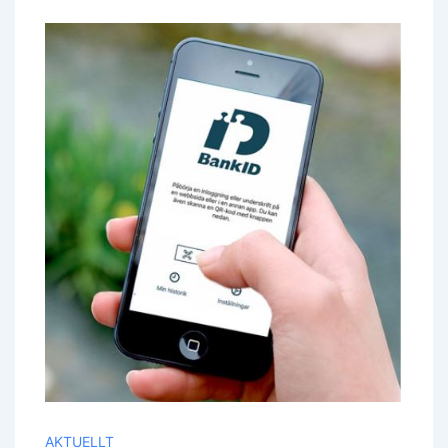
Öppet
Hus
Torsdagen
Den
19
Mars
2026
Kl.13.00.
AKTUELLT