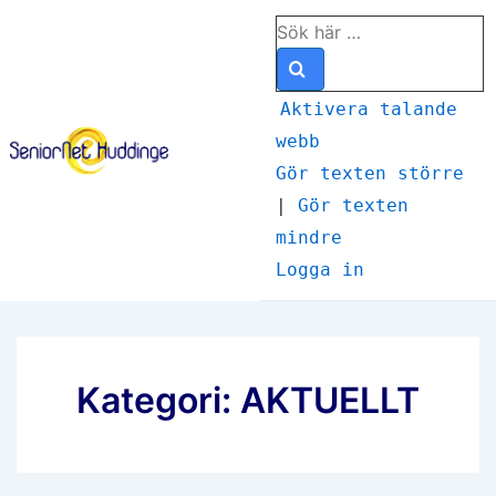
↓
Sök
Hoppa
efter:
till
huvudinnehåll
Aktivera talande
webb
Meny
Gör texten större
|
Gör texten
mindre
Logga in
Kategori:
AKTUELLT