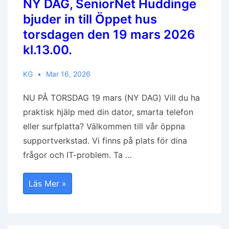
NY DAG, SeniorNet Huddinge
bjuder in till Öppet hus
torsdagen den 19 mars 2026
kl.13.00.
KG
Mar 16, 2026
NU PÅ TORSDAG 19 mars (NY DAG) Vill du ha
praktisk hjälp med din dator, smarta telefon
eller surfplatta? Välkommen till vår öppna
supportverkstad. Vi finns på plats för dina
frågor och IT-problem. Ta …
NY
Läs Mer »
DAG,
SeniorNet
Huddinge
Bjuder
In
Till