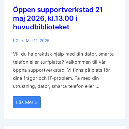
Öppen supportverkstad 21
maj 2026, kl.13.00 i
huvudbiblioteket
KG
Maj 11, 2026
Vill du ha praktisk hjälp med din dator, smarta
telefon eller surfplatta? Välkommen till vår
öppna supportverkstad. Vi finns på plats för
dina frågor och IT-problem. Ta med din
utrustning, dator, smarta telefon eller …
Öppen
Läs Mer »
Supportverkstad
21
Maj
2026,
Kl.13.00
I