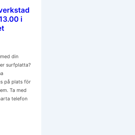
verkstad
13.00 i
et
p med din
ler surfplatta?
na
s på plats för
blem. Ta med
marta telefon