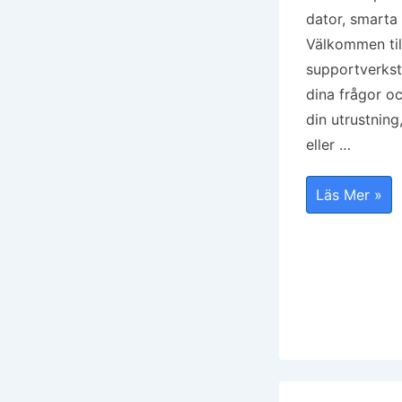
dator, smarta 
Välkommen til
supportverksta
dina frågor o
din utrustning
eller …
Öppen
Läs Mer »
Supportverk
23
April
2026,
Kl.13.00
I
Huvudbiblio