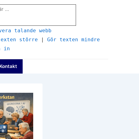
vera talande webb
texten större
|
Gör texten mindre
a in
Kontakt