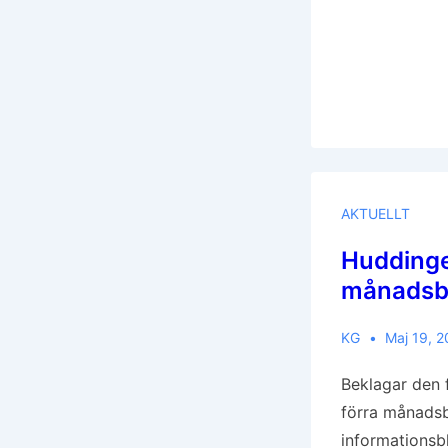
Vår
Tillsammans!
AKTUELLT
Huddinge
månadsbl
KG
Maj 19, 
Beklagar den 
förra månadsb
informationsb