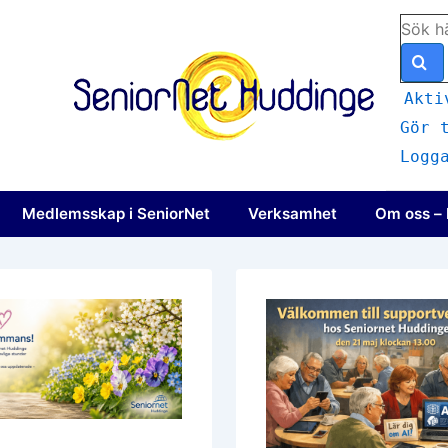
Sök
efter:
Akti
Gör 
Logg
igering
Medlemsskap i SeniorNet
Verksamhet
Om oss – 