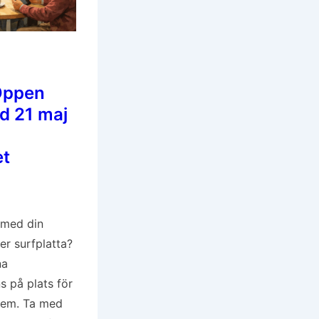
Öppen
d 21 maj
et
p med din
ler surfplatta?
na
s på plats för
blem. Ta med