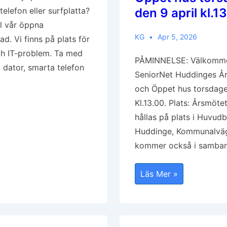
telefon eller surfplatta?
den 9 april kl.1
l vår öppna
KG
Apr 5, 2026
d. Vi finns på plats för
ch IT-problem. Ta med
PÅMINNELSE: Välkommen
, dator, smarta telefon
SeniorNet Huddinges Å
och Öppet hus torsdage
Kl.13.00. Plats: Årsmöt
stad
hållas på plats i Huvudbi
Huddinge, Kommunalvä
kommer också i samba
teket
PÅMINNELSE:
Läs Mer »
SeniorNet
Huddinge
Bjuder
In
Till
Årsmöte