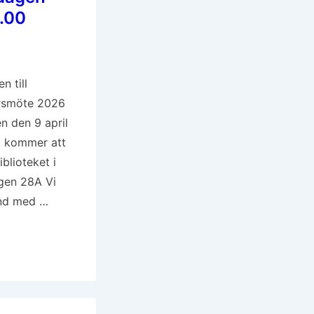
3.00
 till
rsmöte 2026
n den 9 april
et kommer att
blioteket i
gen 28A Vi
nd med …