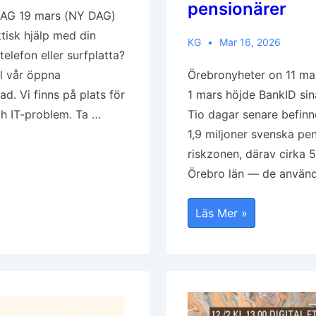
pensionärer
AG 19 mars (NY DAG)
ktisk hjälp med din
KG
Mar 16, 2026
telefon eller surfplatta?
Örebronyheter on 11 ma
l vår öppna
1 mars höjde BankID sin
d. Vi finns på plats för
Tio dagar senare befinn
ch IT-problem. Ta …
1,9 miljoner svenska pen
riskzonen, därav cirka 
Örebro län — de använ
BankID:s
Läs Mer »
Nya
Krav
Slår
Mot
Nästan
58
000
Pensionärer