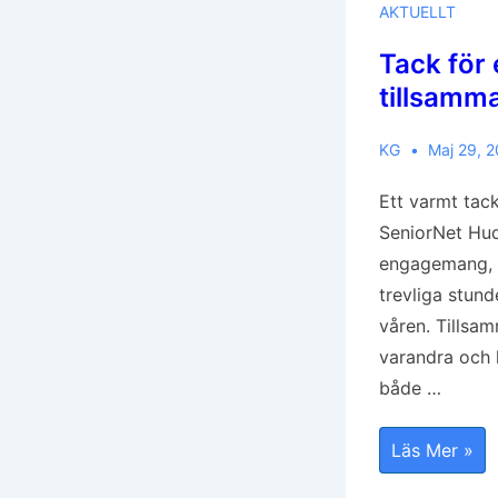
AKTUELLT
Tack för 
tillsamm
KG
Maj 29, 
Ett varmt tack
SeniorNet Hud
engagemang, e
trevliga stund
våren. Tillsam
varandra och 
både …
Tack
Läs Mer »
För
En
Fin