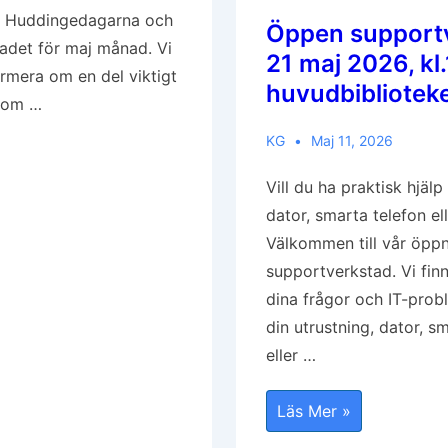
 Huddingedagarna och
Öppen support
adet för maj månad. Vi
21 maj 2026, kl.
ormera om en del viktigt
huvudbibliotek
nom …
KG
Maj 11, 2026
Vill du ha praktisk hjäl
dator, smarta telefon el
Välkommen till vår öpp
supportverkstad. Vi finn
dina frågor och IT-pro
din utrustning, dator, s
eller …
Öppen
Läs Mer »
Supportverkstad
21