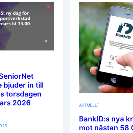
2026
Och
Öppet
Hus
Torsdagen
Den
9
April
Kl.13.00
SeniorNet
bjuder in till
s torsdagen
ars 2026
AKTUELLT
BankID:s nya kr
2026
mot nästan 58