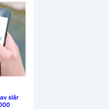
av slår
 000