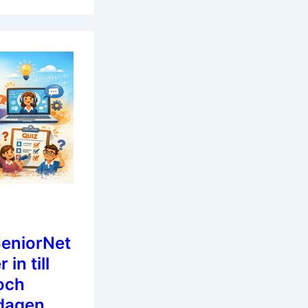
eniorNet
in till
och
dagen