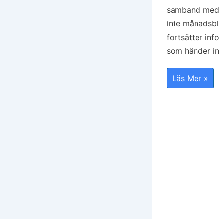
samband med
inte månadsbl
fortsätter inf
som händer i
Huddinge
Läs Mer »
SeniorNets
Månadsblad
Maj
26-
V.2