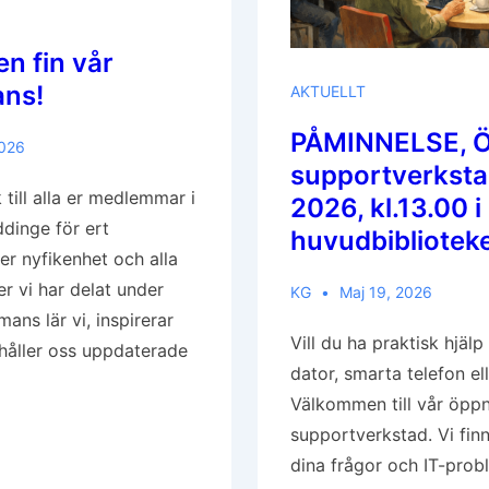
en fin vår
ans!
AKTUELLT
PÅMINNELSE, 
2026
supportverksta
 till alla er medlemmar i
2026, kl.13.00 i
dinge för ert
huvudbibliotek
r nyfikenhet och alla
er vi har delat under
KG
Maj 19, 2026
mans lär vi, inspirerar
Vill du ha praktisk hjäl
håller oss uppdaterade
dator, smarta telefon el
Välkommen till vår öpp
supportverkstad. Vi finn
dina frågor och IT-pro