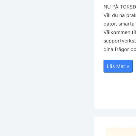
NU PÅ TORSD
Vill du ha pra
dator, smarta 
Välkommen til
supportverksta
dina frågor o
NY
Läs Mer »
DAG,
SeniorNet
Huddinge
Bjuder
In
Till
Öppet
Hus
Torsdagen
Den
19
Mars
2026
Kl.13.00.