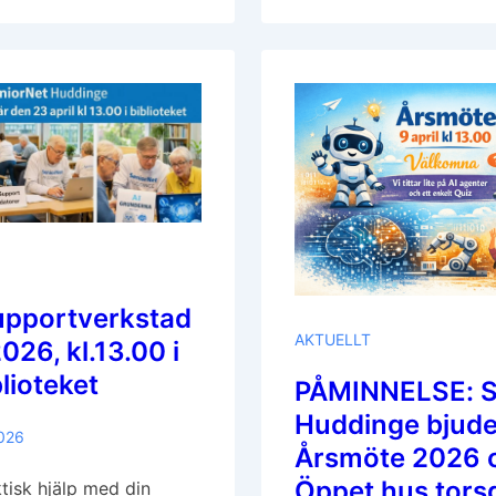
Maj
2026,
Kl.13.00
I
Huvudbiblioteket
pportverkstad
AKTUELLT
2026, kl.13.00 i
lioteket
PÅMINNELSE: S
Huddinge bjuder 
2026
Årsmöte 2026 
Öppet hus tors
ktisk hjälp med din