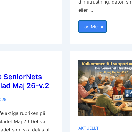
din utrustning, dator, s
eller …
PÅMINNELSE,
Läs Mer »
Öppen
Supportverkstad
21
Maj
2026,
Kl.13.00
I
Huvudbiblioteket
 SeniorNets
ad Maj 26-v.2
2026
felaktiga rubriken på
ladet Maj 26 Det var
AKTUELLT
ladet som ska delas ut i