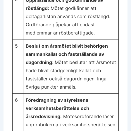
4
Upprättande och godkännande av
röstlängd:
Mötet godkänner att
deltagarlistan används som röstlängd.
Ordförande påpekar att endast
medlemmar är röstberättigade.
5
Beslut om årsmötet blivit behörigen
sammankallat och fastställande av
dagordning
: Mötet beslutar att årsmötet
hade blivit stadgeenligt kallat och
fastställer också dagordningen. Inga
övriga punkter anmäls.
6
Föredragning av styrelsens
verksamhetsberättelse och
årsredovisning:
Mötesordförande läser
upp rubrikerna i verksamhetsberättelsen