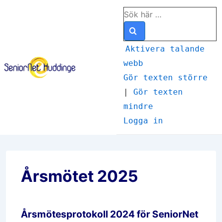
↓
Sök
Hoppa
efter:
till
huvudinnehåll
Aktivera talande
webb
Meny
Gör texten större
|
Gör texten
mindre
Logga in
Årsmötet 2025
Årsmötesprotokoll 2024 för SeniorNet