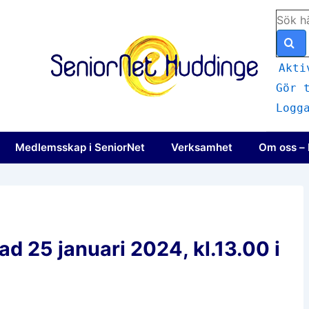
Sök
efter:
Akti
Gör 
Logg
igering
Medlemsskap i SeniorNet
Verksamhet
Om oss – 
d 25 januari 2024, kl.13.00 i