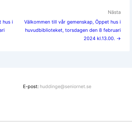
Nästa
 hus i
Välkommen till vår gemenskap, Öppet hus i
ari
huvudbiblioteket, torsdagen den 8 februari
2024 kl.13.00. →
E-post:
huddinge@seniornet.se