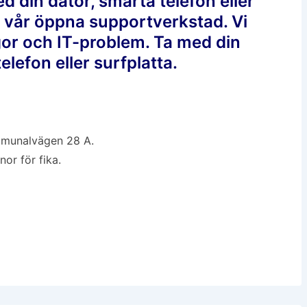
ed din dator, smarta telefon eller
l vår öppna supportverkstad. Vi
ågor och IT-problem. Ta med din
elefon eller surfplatta.
ommunalvägen 28 A.
or för fika.