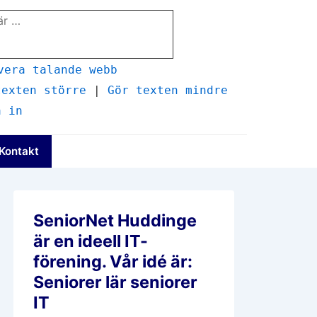
vera talande webb
texten större
|
Gör texten mindre
a in
Kontakt
SeniorNet Huddinge
är en ideell IT-
förening. Vår idé är:
Seniorer lär seniorer
IT