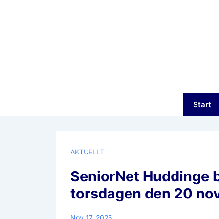
↓
Hoppa
till
huvudinnehåll
Huvudnav
Start
AKTUELLT
SeniorNet Huddinge bj
torsdagen den 20 nov
Nov 17, 2025