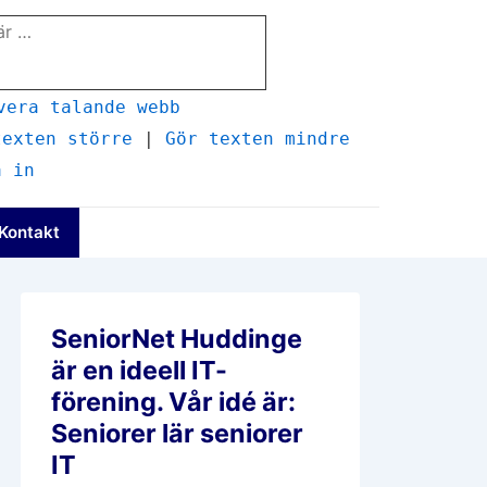
vera talande webb
texten större
|
Gör texten mindre
a in
Kontakt
SeniorNet Huddinge
är en ideell IT-
förening. Vår idé är:
Seniorer lär seniorer
IT