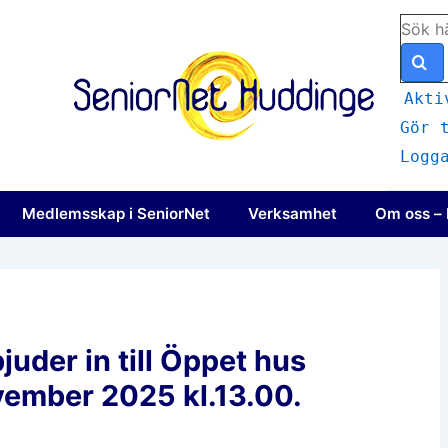
Sök
efter:
Akti
Gör 
Logg
igering
Medlemsskap i SeniorNet
Verksamhet
Om oss – 
uder in till Öppet hus
ember 2025 kl.13.00.